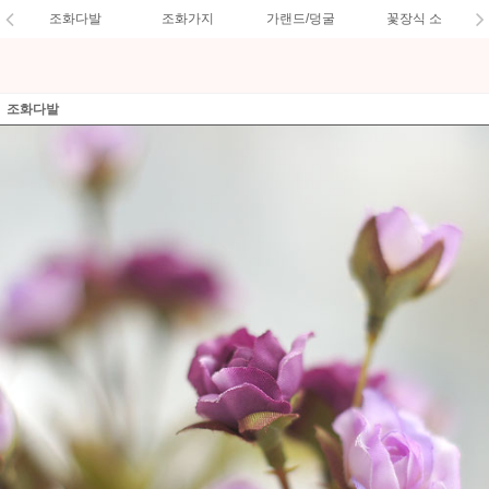
조화다발
조화가지
가랜드/덩굴
꽃장식 소
조화다발