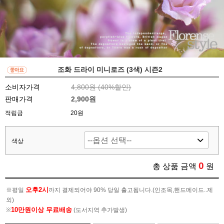
조화 드라이 미니로즈 (3색) 시즌2
소비자가격
4,800원 (
40
%할인)
판매가격
2,900원
적립금
20원
색상
0
총 상품 금액
원
오후2시
※평일
까지 결제되어야 90% 당일 출고됩니다.(인조목,핸드메이드..제
외)
10만원이상 무료배송
※
(도서지역 추가발생)