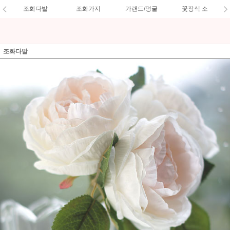
조화다발
조화가지
가랜드/덩굴
꽃장식 소
조화다발