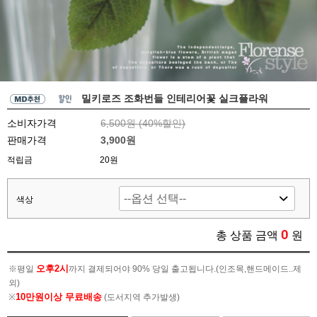
밀키로즈 조화번들 인테리어꽃 실크플라워
소비자가격
6,500원 (
40
%할인)
판매가격
3,900원
적립금
20원
색상
0
총 상품 금액
원
오후2시
※평일
까지 결제되어야 90% 당일 출고됩니다.(인조목,핸드메이드..제
외)
10만원이상 무료배송
※
(도서지역 추가발생)