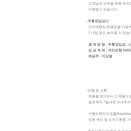
고객님의 안전을 위해 트리아
지원받고 있습니다.
-무통장입금시
인터넷뱅킹,폰뱅킹을 이용하시
1~2일 정도 늦어질 수 있
결 제 방 법 : 무통장입금 
입 금 계 좌 : 국민은행 946501
예금주 : 이상열
-반품 및 교환
제품을 받아보시고 제품이 불
일로부터 7일내에 보내주셔야
※핸드메이드제품(handma
또한 유리 및 도자기류등 