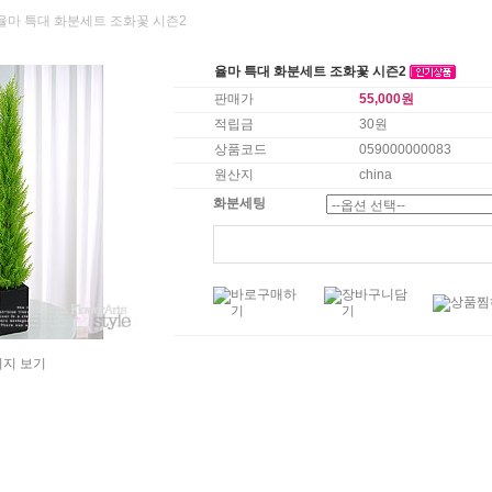
 율마 특대 화분세트 조화꽃 시즌2
율마 특대 화분세트 조화꽃 시즌2
판매가
55,000원
적립금
30원
상품코드
059000000083
원산지
china
화분세팅
미지 보기