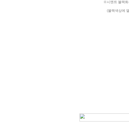
※시멘트 블랙화분 
(블랙색상에 옅