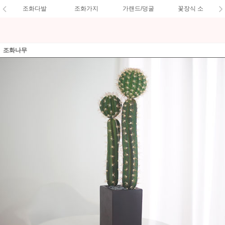
조화다발
조화가지
가랜드/덩굴
꽃장식 소
조화나무