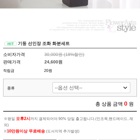
기둥 선인장 조화 화분세트
소비자가격
30,000원 (
18
%할인)
판매가격
24,600원
적립금
20원
종류
0
총 상품 금액
원
오후2시
※평일
까지 결제되어야 90% 당일 출고됩니다.(인조목,핸드메이드..제
외)
10만원이상 무료배송
※
(도서지역 추가발생)