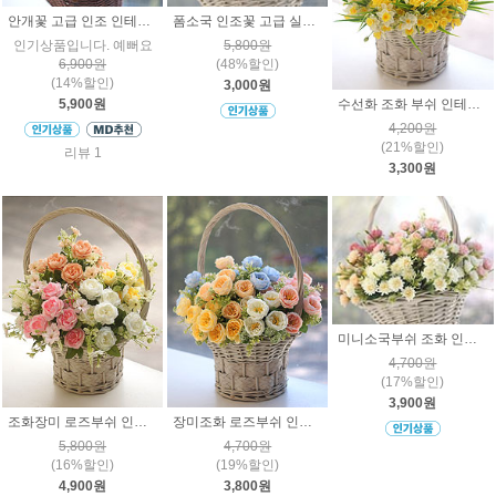
안개꽃 고급 인조 인테리어 조화 소품장식
폼소국 인조꽃 고급 실크플라워 조화 인테리어 장식
인기상품입니다. 예뻐요
5,800원
6,900원
(48%할인)
(14%할인)
3,000원
수선화 조화 부쉬 인테리어 조화꽃 장식 홈데코 인조식물
5,900원
4,200원
(21%할인)
리뷰 1
3,300원
미니소국부쉬 조화 인조꽃 인테리어 소품장식
4,700원
(17%할인)
3,900원
조화장미 로즈부쉬 인조꽃 인테리어 플라워 장식
장미조화 로즈부쉬 인조꽃 인테리어장식 플라워
5,800원
4,700원
(16%할인)
(19%할인)
4,900원
3,800원