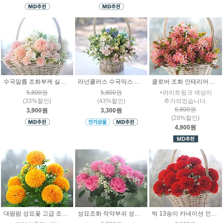
수국알륨 조화부케 실크플라워 고급 조화 장식
라넌큘러스 수국믹스 조화 인테리어 인조꽃 소품장식
클로버 조화 인테리어식물 고급 인조꽃 장식 실크플라워
5,800원
5,800원
+라이트핑크 색상이
(33%할인)
(43%할인)
추가되었습니다.
6,800원
3,900원
3,300원
(28%할인)
4,900원
대팜팜 성묘꽃 고급 조화 장식
성묘조화 작약부쉬 성묘꽃 산소 납골당 인조장식
빅 13송이 카네이션 인테리어 조화 꽃부쉬