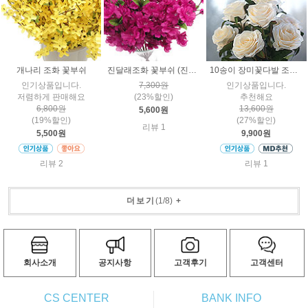
개나리 조화 꽃부쉬
진달래조화 꽃부쉬 (진핑크)
10송이 장미꽃다발 조화 7색 인테리어꽃
인기상품입니다.
7,300원
인기상품입니다.
저렴하게 판매해요
(23%할인)
추천해요
6,800원
13,600원
5,600원
(19%할인)
(27%할인)
리뷰 1
5,500원
9,900원
리뷰 2
리뷰 1
더보기
(
1
/
8
)
+
회사소개
공지사항
고객후기
고객센터
CS CENTER
BANK INFO