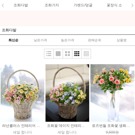
조화다발
조화가지
가랜드/덩굴
꽃장식 소
조화다발
최신순
낮은가격
높은가격
판매순위
상품명
라넌큘러스 인테리어 조화꽃 인조 장식
조화꽃 데이지 인테리어 인조플라워 장식
로즈번들 조화꽃 생화같은 장미 플라워 장식
세일 합니다
세일 합니다.
9,500원