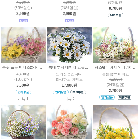
4,600원
4,000원
(8%할인)
(35%할인)
(28%할인)
8,700원
2,990원
2,900원
봄꽃 들꽃 미니조화 인조꽃 인테리어 소품장식
특대 부케 데이지 고급조화꽃 인테리어 인조장식
파스텔데이지 인테리어조화꽃
4,400원
인기상품입니다.
봄봄봄^^ 예뻐요
(18%할인)
화사하고 예뻐요
4,100원
(34%할인)
3,600원
17,900원
2,700원
리뷰 1
리뷰 2