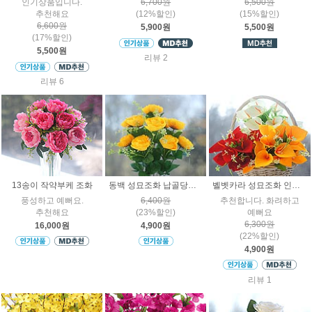
인기상품입니다.
6,700원
6,500원
추천해요
(12%할인)
(15%할인)
6,600원
5,900원
5,500원
(17%할인)
5,500원
리뷰 2
리뷰 6
13송이 작약부케 조화
동백 성묘조화 납골당조화 묘지꽃 산소
벨벳카라 성묘조화 인조꽃
풍성하고 예뻐요.
6,400원
추천합니다. 화려하고
추천해요
(23%할인)
예뻐요
6,300원
16,000원
4,900원
(22%할인)
4,900원
리뷰 1