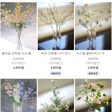
델피늄 조화꽃 인조 플라워 인테리어 감성 장식 소품
싸리 조화꽃 가지 장식
파스텔 클래마티스 조화꽃 인테리어 플라워 장식가지
5,500원
5,900원
4,000원
(11%할인)
(19%할인)
(30%할인)
4,900원
4,800원
2,800원