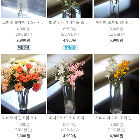
조화꽃 클래마티스가지 인테리어 실크플라워
별꽃 인테리어식물 조화 나무가지
수선화 조화꽃 인테리어 장식 인조꽃 줄기조화 벽걸이 플라워 소품
4,000원
6,500원
6,600원
(28%할인)
(25%할인)
(11%할인)
2,900원
4,900원
5,900원
아네모네 인조꽃 조화 플라워 장식 감성 인테리어 데코 소품
미니오키드 조화 가지 꽃 인테리어 장식소품 생화 느낌 인조꽃
프리지아 가지 조화 인테리어 조화꽃 장식소품 인조꽃 플라워
4,000원
5,600원
5,500원
(18%할인)
(13%할인)
(11%할인)
3,300원
4,900원
4,900원