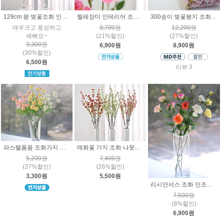
129cm 왕 벚꽃조화 인조나무 인테리어 가지장식
찔레장미 인테리어 조화꽃 가지 장식 90cm
300송이 벚꽃봉지 조화꽃잎 나무잎사귀
매우크고 풍성하고
8,700원
12,200원
예뻐요~
(21%할인)
(27%할인)
9,300원
6,900원
8,900원
(30%할인)
6,500원
리뷰 3
파스텔폼폼 조화가지 인테리어 장식 소품꽃
매화꽃 가지 조화 나뭇가지 인조목 인테리어장식 봄꽃
5,200원
7,400원
(37%할인)
(26%할인)
3,300원
5,500원
리시안셔스 조화 인조꽃 생화 느낌 플라워 가지 인테리어 장식
7,500원
(8%할인)
6,900원