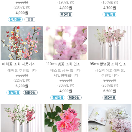
6,800원
(19%할인)
(16%할인)
(28%할인)
4,800원
4,700원
4,900원
매화꽃 조화 나뭇가지 인조나무 봄꽃 홈인테리어
110cm 벚꽃 조화 인조나무가지
95cm 왕벚꽃 조화 인조나무 인테리어 가지장식
예뻐요 추천합니다
베스트 상품 입니다.
사실적이고 예뻐요.
7,900원
세일판매합니다
추천합니다
(22%할인)
7,000원
8,800원
(30%할인)
(26%할인)
6,200원
4,900원
6,500원