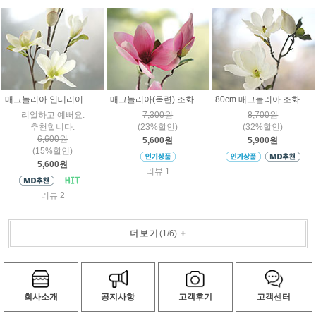
매그놀리아 인테리어 조화가지
매그놀리아(목련) 조화 가지 시즌2
80cm 매그놀리아 조화꽃가지
리얼하고 예뻐요.
7,300원
8,700원
추천합니다.
(23%할인)
(32%할인)
6,600원
5,600원
5,900원
(15%할인)
5,600원
리뷰 1
리뷰 2
더보기
(
1
/
6
)
+
회사소개
공지사항
고객후기
고객센터