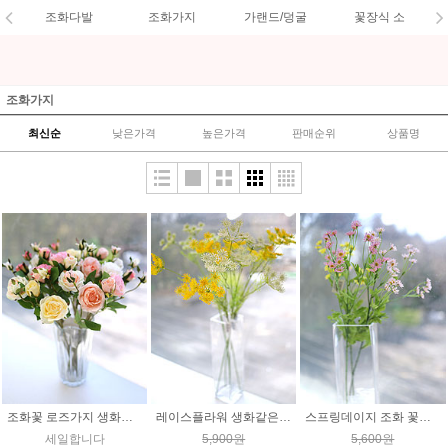
조화다발
조화가지
가랜드/덩굴
꽃장식 소
조화가지
최신순
낮은가격
높은가격
판매순위
상품명
조화꽃 로즈가지 생화같은 플라워 인테리어소품 인조장식
레이스플라워 생화같은 조화꽃 아미초 인테리어장식
스프링데이지 조화 꽃가지 생화같은 인조장식
세일합니다
5,900원
5,600원