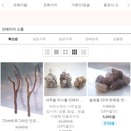
조화다발
조화가지
가랜드/덩굴
꽃장식 소
인테리어 소품
최신순
낮은가격
높은가격
판매순위
상품명
내추럴 믹스볼 인테리어 소품 3종류중선택
솔방울 10개 한묶음 연핑크색
자연소재인 나무껍질,
7,000원
잎사귀, 넝쿨, 털실... 등을
(16%할인)
이용해 만들었어요.
5,900원
71cm트위그라인 인조나무 가지장식 인테리어조화 고목 마른나무소품
12,200원
(19%할인)
8,500원