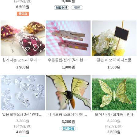
9,900원
(24%할인)
6,500원
향기나는 포프리 주머니 / 방향제
우든클립/집게 (6개 한세트가격)
칠판 메모픽 미니소품
3,900원
1,900원
1,500원
얼음모형(소) 3색/ 인테리어소품
나비모형 스프레이 /인테리어 소품
보석 나비 (집게형 나비)
7,300원
6,200원
3,200원
(34%할인)
(42%할인)
4,800원
3,600원