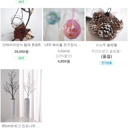
인테리어장식 철재 촛등B
LED 해피볼 전구장식 파티소품
스노우 솔방울
5,500원
하얀눈덮인 솔방울~
39,000원
(13%할인)
(품절)
4,800원
85cm트위그 인조나무 인테리어 가지장식 조화 크리스마스트리