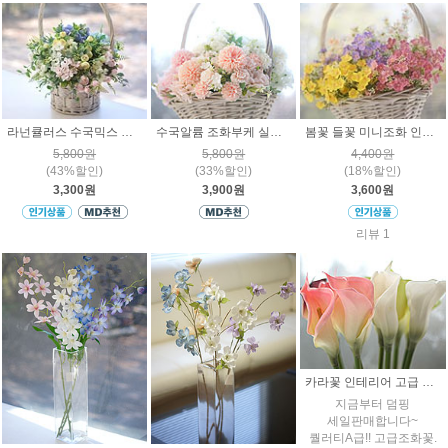
라넌큘러스 수국믹스 조화 인테리어 인조꽃 소품장식
수국알륨 조화부케 실크플라워 고급 조화 장식
봄꽃 들꽃 미니조화 인조꽃 인테리어 소품장식
5,800원
5,800원
4,400원
(43%할인)
(33%할인)
(18%할인)
3,300원
3,900원
3,600원
리뷰 1
카라꽃 인테리어 고급 인조조화 장식꽃
지금부터 덤핑
세일판매합니다~
퀄러티A급!! 고급조화꽃.