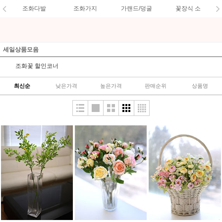
조화다발
조화가지
가랜드/덩굴
꽃장식 소
세일상품모음
조화꽃 할인코너
최신순
낮은가격
높은가격
판매순위
상품명