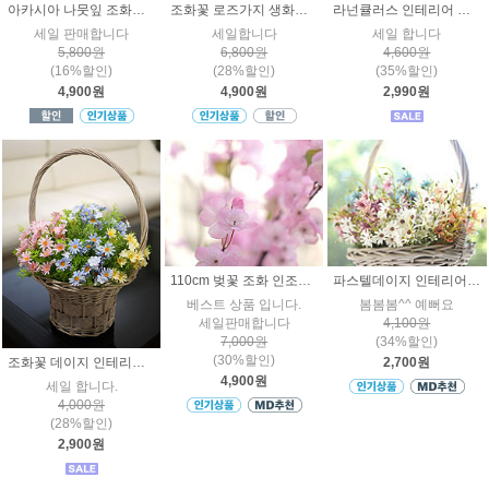
아카시아 나뭇잎 조화가지 플랜테리어 녹색식물
조화꽃 로즈가지 생화같은 플라워 인테리어소품 인조장식
라넌큘러스 인테리어 조화꽃 인조 장식
세일 판매합니다
세일합니다
세일 합니다
5,800원
6,800원
4,600원
(16%할인)
(28%할인)
(35%할인)
4,900원
4,900원
2,990원
110cm 벚꽃 조화 인조나무가지
파스텔데이지 인테리어조화꽃
베스트 상품 입니다.
봄봄봄^^ 예뻐요
세일판매합니다
4,100원
7,000원
(34%할인)
(30%할인)
조화꽃 데이지 인테리어 인조플라워 장식
2,700원
4,900원
세일 합니다.
4,000원
(28%할인)
2,900원