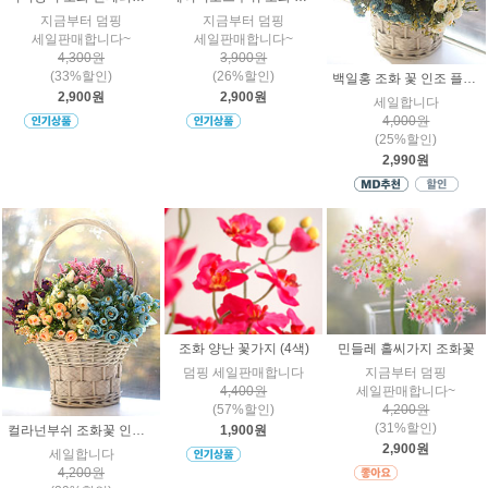
지금부터 덤핑
지금부터 덤핑
세일판매합니다~
세일판매합니다~
4,300원
3,900원
(33%할인)
(26%할인)
백일홍 조화 꽃 인조 플라워 미니 인테리어 장식
2,900원
2,900원
세일합니다
4,000원
(25%할인)
2,990원
조화 양난 꽃가지 (4색)
민들레 홀씨가지 조화꽃
덤핑 세일판매합니다
지금부터 덤핑
4,400원
세일판매합니다~
(57%할인)
4,200원
(31%할인)
컬라넌부쉬 조화꽃 인테리어 인조 미니플라워
1,900원
2,900원
세일합니다
4,200원