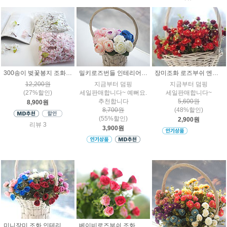
300송이 벚꽃봉지 조화꽃잎 나무잎사귀
밀키로즈번들 인테리어조화 시즌2
장미조화 로즈부쉬 엔틱 실크플라워 인테리어꽃장식
12,200원
지금부터 덤핑
지금부터 덤핑
(27%할인)
세일판매합니다~ 예뻐요.
세일판매합니다~
추천합니다
5,600원
8,900원
8,700원
(48%할인)
(55%할인)
2,900원
리뷰 3
3,900원
미니장미 조화 인테리어 실크플라워 인조꽃장식
베이비로즈부쉬 조화 인조꽃 인테리어장식