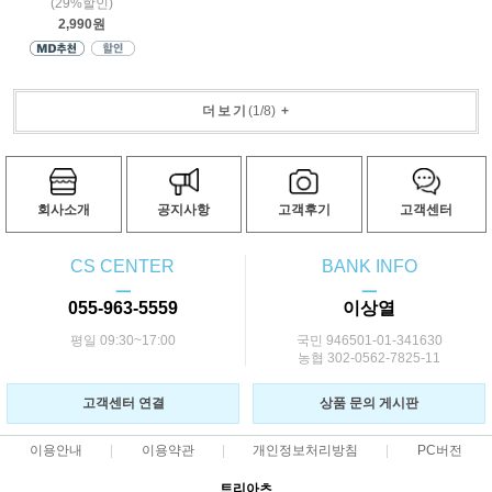
(29%할인)
2,990원
더보기
(
1
/
8
)
+
회사소개
공지사항
고객후기
고객센터
CS CENTER
BANK INFO
ㅡ
ㅡ
055-963-5559
이상열
평일 09:30~17:00
국민 946501-01-341630
농협 302-0562-7825-11
고객센터 연결
상품 문의 게시판
이용안내
이용약관
개인정보처리방침
PC버전
트리아츠