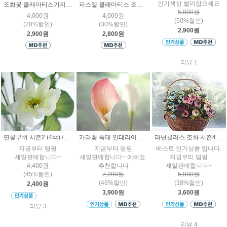
인기색상 빨리잡으세요
조화꽃 클래마티스가지 인테리어 실크플라워
파스텔 클래마티스 조화꽃 인테리어 플라워 장식가지
5,800원
4,000원
4,000원
(50%할인)
(28%할인)
(30%할인)
2,900원
2,900원
2,800원
리뷰 1
연꽃부쉬 시즌2 (4색) /조화인테리어
카라꽃 특대 인테리어 조화장식 시즌2
라넌큘러스 조화 시즌4 엔틱 인테리어꽃
지금부터 덤핑
지금부터 덤핑
베스트 인기상품 입니다.
세일판매합니다~
세일판매합니다~ 예뻐요.
지금부터 덤핑
4,400원
추천합니다
세일판매합니다~
(45%할인)
7,200원
5,800원
(46%할인)
(38%할인)
2,400원
3,900원
3,600원
리뷰 3
리뷰 4