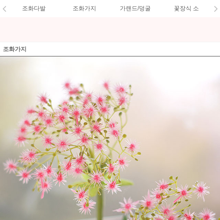
조화다발
조화가지
가랜드/덩굴
꽃장식 소
조화가지