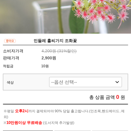
민들레 홀씨가지 조화꽃
소비자가격
4,200원 (
31
%할인)
판매가격
2,900원
적립금
10원
색상
0
총 상품 금액
원
오후2시
※평일
까지 결제되어야 90% 당일 출고됩니다.(인조목,핸드메이드..제
외)
10만원이상 무료배송
※
(도서지역 추가발생)